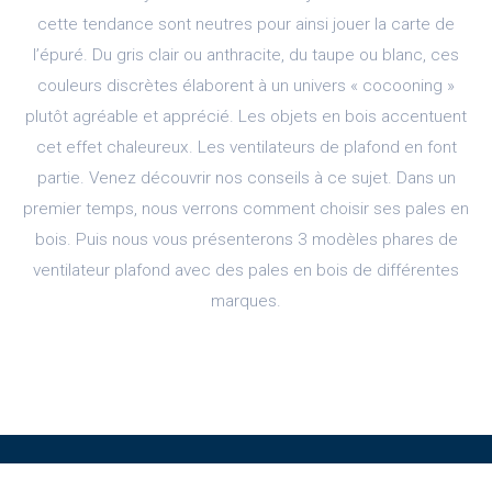
cette tendance sont neutres pour ainsi jouer la carte de
l’épuré. Du gris clair ou anthracite, du taupe ou blanc, ces
couleurs discrètes élaborent à un univers « cocooning »
plutôt agréable et apprécié. Les objets en bois accentuent
cet effet chaleureux. Les ventilateurs de plafond en font
partie. Venez découvrir nos conseils à ce sujet. Dans un
premier temps, nous verrons comment choisir ses pales en
bois. Puis nous vous présenterons 3 modèles phares de
ventilateur plafond avec des pales en bois de différentes
marques.