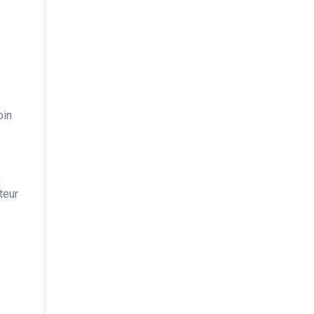
é
oin
n
teur