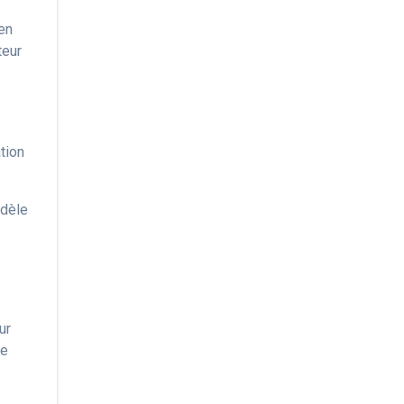
 en
teur
tion
odèle
ur
le