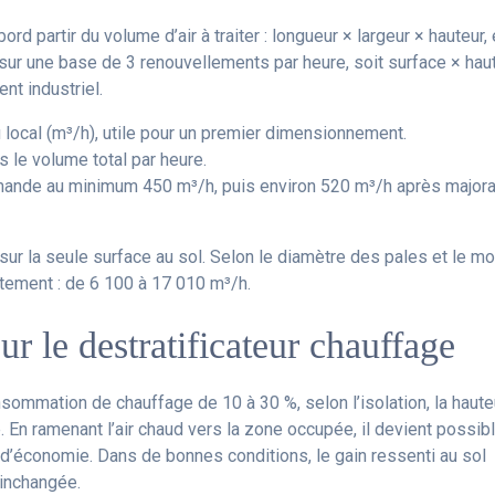
ord partir du volume d’air à traiter : longueur × largeur × hauteur,
e sur une base de 3 renouvellements par heure, soit surface × hau
nt industriel.
u local (m³/h), utile pour un premier dimensionnement.
is le volume total par heure.
emande au minimum 450 m³/h, puis environ 520 m³/h après majora
s sur la seule surface au sol. Selon le diamètre des pales et le m
rtement : de 6 100 à 17 010 m³/h.
r le destratificateur chauffage
nsommation de chauffage de 10 à 30 %, selon l’isolation, la haute
é. En ramenant l’air chaud vers la zone occupée, il devient possib
% d’économie. Dans de bonnes conditions, le gain ressenti au sol
 inchangée.