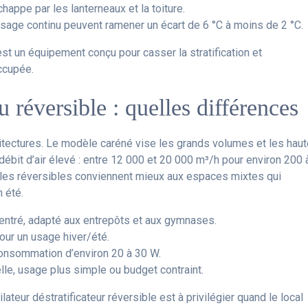
chappe par les lanterneaux et la toiture.
sage continu peuvent ramener un écart de 6 °C à moins de 2 °C.
est un équipement conçu pour casser la stratification et
occupée.
u réversible : quelles différences
chitectures. Le modèle caréné vise les grands volumes et les hau
 débit d’air élevé : entre 12 000 et 20 000 m³/h pour environ 200 
odèles réversibles conviennent mieux aux espaces mixtes qui
 été.
ncentré, adapté aux entrepôts et aux gymnases.
pour un usage hiver/été.
onsommation d’environ 20 à 30 W.
lle, usage plus simple ou budget contraint.
lateur déstratificateur réversible est à privilégier quand le local