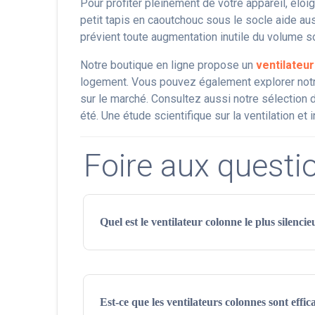
Pour profiter pleinement de votre appareil, élo
petit tapis en caoutchouc sous le socle aide auss
prévient toute augmentation inutile du volume s
Notre boutique en ligne propose un
ventilateu
logement. Vous pouvez également explorer not
sur le marché. Consultez aussi notre sélection
été. Une étude scientifique sur la ventilation et 
Foire aux questi
Quel est le ventilateur colonne le plus silencie
Les ventilateurs colonnes équipés d’un moteu
Parmi les modèles réputés pour leur faible brui
Est-ce que les ventilateurs colonnes sont effic
présence de la certification
EN 60704-2-11
lor