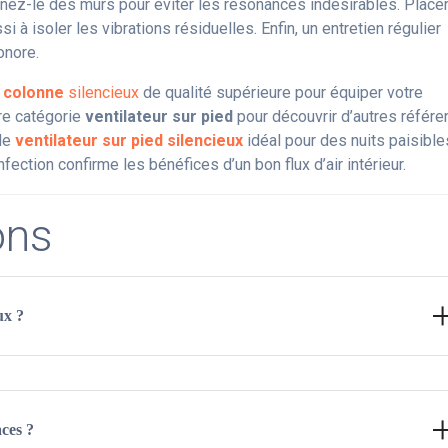
ignez-le des murs pour éviter les résonances indésirables. Place
i à isoler les vibrations résiduelles. Enfin, un entretien régulier
onore.
r colonne
silencieux
de qualité supérieure pour équiper votre
re catégorie
ventilateur sur pied
pour découvrir d’autres référ
 de
ventilateur sur pied silencieux
idéal pour des nuits paisible
infection confirme les bénéfices d’un bon flux d’air intérieur.
ons
ux ?
r
EC
peuvent fonctionner à moins de 25 dB(A) en vitesse réduite.
t, on retrouve le
CasaFan Airos
. Il est recommandé de vérifier l
aces ?
s du choix de votre ventilateur colonne. Notez également qu’une