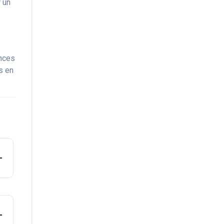
r un
ences
s en
a