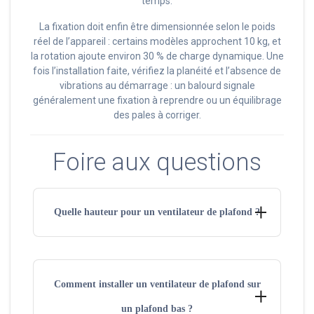
temps.
La fixation doit enfin être dimensionnée selon le poids
réel de l’appareil : certains modèles approchent 10 kg, et
la rotation ajoute environ 30 % de charge dynamique. Une
fois l’installation faite, vérifiez la planéité et l’absence de
vibrations au démarrage : un balourd signale
généralement une fixation à reprendre ou un équilibrage
des pales à corriger.
Foire aux questions
Quelle hauteur pour un ventilateur de plafond ?
La hauteur minimale entre le bas des pales et le sol est
de 2,30 m. Pour le confort d’usage, une installation
Comment installer un ventilateur de plafond sur
entre 2,40 et 2,75 m reste préférable.
un plafond bas ?
Avec un plafond haut, il faut abaisser l’appareil vers sa