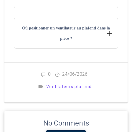
zone de fonctionnement avec une tige d’extension. À
l’inverse, sous un plafond standard autour de 2,50 m, un
montage rasant sans tige reste le plus adapté, avec une
En dessous de 2,40 m, il faut des ventilateurs de
faible hauteur totale.
plafond adaptés : modèles ultra-plats, en montage
Où positionner un ventilateur au plafond dans la
rasant, avec une hauteur totale de 10 à 20 cm selon
l’installation.
pièce ?
Le calcul est simple : hauteur sous plafond moins 2,30
m donne l’encombrement maximal autorisé pour
l’appareil.
Pour une diffusion d’air régulière, le ventilateur de
plafond s’installe de préférence au centre de la pièce.
Gardez au moins 1 m entre l’extrémité des pales et les
0
24/06/2026
murs : un critère souvent négligé, car il limite les
turbulences et améliore le brassage.
Ventilateurs plafond
Dans une chambre, mieux vaut éviter une pose
directement au-dessus du lit. Selon la pièce, un léger
décalage reste souvent plus confortable à l’usage.
No Comments