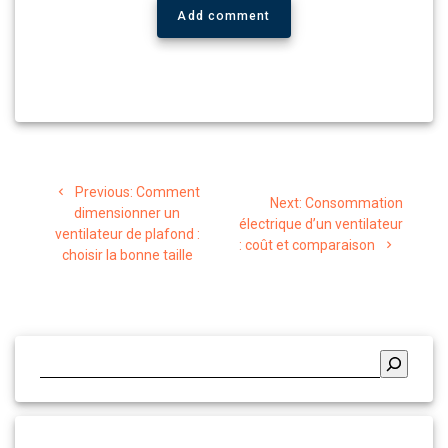
Add comment
Navigation
Previous
Previous:
Comment
Next
de
Next:
Consommation
post:
dimensionner un
post:
électrique d’un ventilateur
ventilateur de plafond :
l’article
: coût et comparaison
choisir la bonne taille